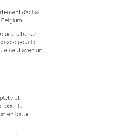
ortement d’achat
 Belgium.
se une offre de
pensée pour la
cule neuf avec un
plète et
r pour le
on en toute