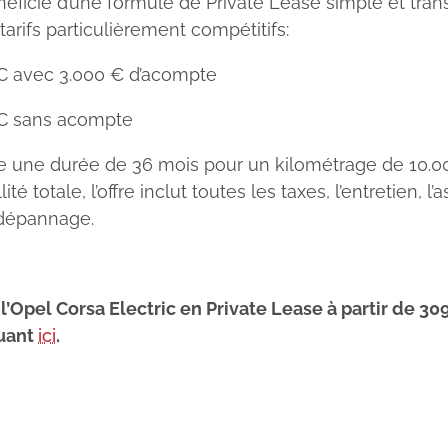
néficie d’une formule de Private Lease simple et tran
tarifs particulièrement compétitifs:
 avec 3.000 € d’acompte
C sans acompte
e une durée de 36 mois pour un kilométrage de 10.0
té totale, l’offre inclut toutes les taxes, l’entretien, l’
 dépannage.
l’Opel Corsa Electric en Private Lease à partir de 3
uant
ici
.