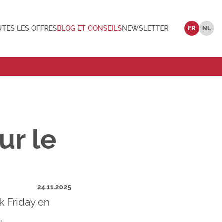
TES LES OFFRES
BLOG ET CONSEILS
NEWSLETTER
FR
NL
ur le
24.11.2025
k Friday en
.