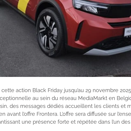
 cette action Black Friday jusqu’au 29 novembre 2025
exceptionnelle au sein du réseau MediaMarkt en Belgiq
n, des messages dédiés accueillent les clients et 
avant l’offre Frontera. L’offre sera diffusée sur l’e
antissant une présence forte et répétée dans l’un de