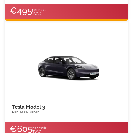
€
495
par mois
TVAC
Tesla Model 3
Par
LeaseCorner
€
605
par mois
TVAC