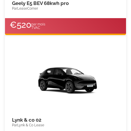
Geely E5 BEV 68kwh pro
Par
LeaseCorner
€
520
par mois
TVAC
Lynk & co 02
Par
Lynk & Co Lease