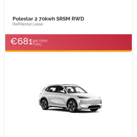
Polestar 2 70kwh SRSM RWD
Par
Polestar Lease
€
681
par mois
TVAC