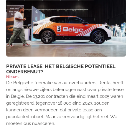
PRIVATE LEASE: HET BELGISCHE POTENTIEEL
ONDERBENUT?
Nieuws
De Belgische federatie van autoverhuurders, Renta, heeft
onlangs nieuwe cijfers bekendgemaakt over private lease
in België. De 13.201 contracten die eind maart 2025 waren
geregistreerd, tegenover 18.000 eind 2023, zouden
kunnen doen vermoeden dat private lease aan
populariteit inboet. Maar zo eenvoudig ligt het niet. We
moeten dus nuanceren.