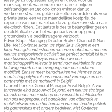
lease gericht op zelfstandigen en kmo’s. Voor dit
marktsegment, waaronder meer dan 1,1 miljoen
zelfstandigen en 150.000 kmo’s (minder dan 10
werknemers) vallen, gelden dezelfde voordelen als voor
private lease: een vaste maandelijkse kostprijs, de
expertise van hun makelaar, de zorgeloze overstap naar
elektrisch rijden… Dat laatste is des te belangrijker gezien
de elektrificatie van het wagenpark voorlopig nog
grotendeels via bedrijfswagens verloopt.
Edwin Klaps, Managing Director Broker Channel & Non-
Life:
‘Met
Go4lease
slaan we eigenlijk 2 vliegen in een
klap. Enerzijds ondersteunen we onze makelaars met een
nieuwe snelgroeiende activiteit die perfect aansluit bij hun
core business. Anderzijds versterken we een
maatschappelijk relevante trend naar elektrificatie van
het wagenpark en de overgang naar een zachtere
mobiliteit. Eens te meer benadrukken we hiermee onze
maatschappelijke rol, ons innoverend vermogen en ons
partnership met de makelarij in België.’
Laurent Loncke, General Manager Arval België:
‘Arval
lanceerde eind 2020 Arval Beyond, een nieuwe strategie
die zich onder meer richt op een versnelde elektrificatie
van ons wagenpark, het aanbieden van alternatieve
mobiliteitsvormen en het bereiken van een breder publiek
via partnerships met andere bedrijven. Met
Go4lease