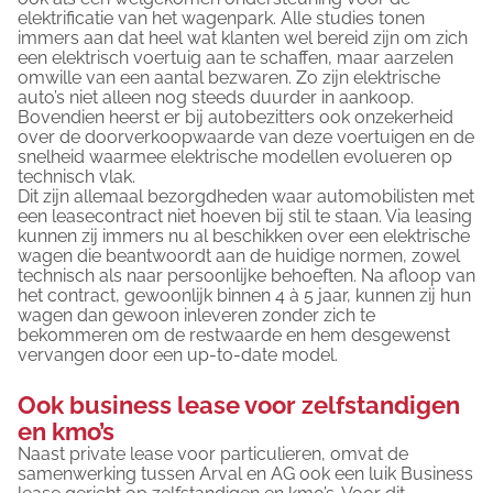
elektrificatie van het wagenpark. Alle studies tonen
immers aan dat heel wat klanten wel bereid zijn om zich
een elektrisch voertuig aan te schaffen, maar aarzelen
omwille van een aantal bezwaren. Zo zijn elektrische
auto’s niet alleen nog steeds duurder in aankoop.
Bovendien heerst er bij autobezitters ook onzekerheid
over de doorverkoopwaarde van deze voertuigen en de
snelheid waarmee elektrische modellen evolueren op
technisch vlak.
Dit zijn allemaal bezorgdheden waar automobilisten met
een leasecontract niet hoeven bij stil te staan. Via leasing
kunnen zij immers nu al beschikken over een elektrische
wagen die beantwoordt aan de huidige normen, zowel
technisch als naar persoonlijke behoeften. Na afloop van
het contract, gewoonlijk binnen 4 à 5 jaar, kunnen zij hun
wagen dan gewoon inleveren zonder zich te
bekommeren om de restwaarde en hem desgewenst
vervangen door een up-to-date model.
Ook business lease voor zelfstandigen
en kmo’s
Naast private lease voor particulieren, omvat de
samenwerking tussen Arval en AG ook een luik Business