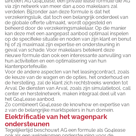
lanceert AG
Go4Lease
, een private lease formule die AG
via zijn netwerk van meer dan 4.000 makelaars zal
verdelen. Bijzonder aan deze formule is dat het
verzekeringsluik, dat toch een belangrijk onderdeel van
de globale offerte uitmaakt, wordt opgesteld en
beheerd door de verzekeringsmakelaar. Op die manier
kan deze met een aangepast aanbod optimaal inspelen
op de specifieke situatie en noden van zijn klant en benut
hij of zij maximaal zijn expertise en ondersteuning in
geval van schade. Voor makelaars betekent deze
nieuwe formule dan ook een interessante aanvulling van
hun activiteiten en een optimalisering van hun
klantenportefeuille.
Voor de andere aspecten van het leasingcontract, zoals
de keuze van de wagen en de opties, het onderhoud en
de herstelling, zal de klant zich rechtstreeks wenden tot
Arval. De diensten van Arval, zoals zijn simulatietool, call
center en herstelnetwerk, maken integraal deel uit van
het
Go4Lease
aanbod.
Zo combineert
Go4Lease
de knowhow en expertise van
2 van de belangrijke marktspelers in hun domein.
Elektrificatie van het wagenpark
ondersteunen
Tegelijkertijd beschouwt AG een formule als
Go4lease
ook als een welgekomen ondersteuning voor de